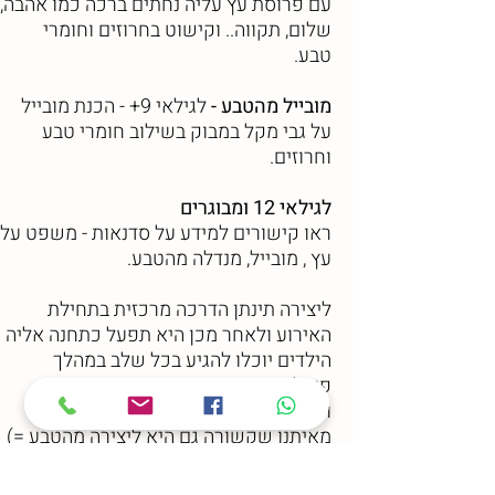
עם פרוסת עץ עליה נחתים ברכה כמו אהבה,
שלום, תקווה.. וקישוט בחרוזים וחומרי
טבע.
מובייל מהטבע -
לגילאי 9+ - הכנת מובייל
על גבי מקל במבוק בשילוב חומרי טבע
וחרוזים.
לגילאי 12
ומבוגרים
ראו קישורים למידע על סדנאות - משפט על
עץ , מובייל, מנדלה מהטבע.
ליצירה תינתן הדרכה מרכזית בתחילת
האירוע ולאחר מכן היא תפעל כתחנה אליה
הילדים יוכלו להגיע בכל שלב במהלך
פעילות ההפנינג.
וכמו כן ילד היומולדת יקבל מתנה שווה
מאיתנו שקשורה גם היא ליצירה מהטבע =)