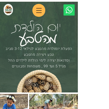
יום הולדת
נשמח להציע לכם יומולדת שלמה מהתחלה
ועד סוף שכולה מהטבע
מהטבע
או להזמין אותנו להעביר סדנת יצירה ביום
הולדת שאתם מפיקים.
הפעלת יומולדת מהטבע לגילאי 3-12 סביב
לימי הולדת אנו מגיעים רק לאזור של עד
טבע ויצירה מהטבע
וסדנאות יצירה לימי הולדת לילדים החל
שעה נסיעה מאשדוד ולקבוצות מעל 15
מגיל 5 ועד 99 , משפחות ומבוגרים
משתתפים.