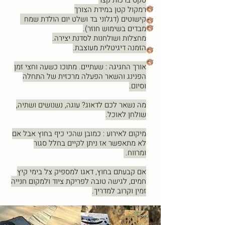
טקס ברכות קצר
רמקול קטן במידת הצורך
קישוטים (דגלוני בד ושלט יום הולדת שמח
מבדים בשימוש חוזר).
מחצלות ושולחנות לסדנת יצירה.
הזמנה דיגיטלית מעוצבת.
אורך החגיגה : שעתיים. מתוכו כשעה וחצי זמן
הפנינג והשאר הפעלה מרכזית של התחלה
וסיום.
מה נשאר לכם לדאוג? עוגה, נשנושים ושתיה
,
שולחן לאוכל.
מיקום לאירוע : כמובן שהכי כיף בחוץ אבל אם
לא מתאפשר אז ניתן לקיים בחלל סגור
ומרווח.
אם קבעתם בחוץ
, דאגו למספיק צל בימי קיץ
חמים, לגישה טובה לפריקת ציוד ולמקום חנייה
זמין וקרוב למדריך.