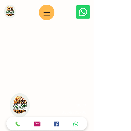
מייל:
fromthenatureart@gmail.com
טלפון:
050-8335796
© 2025