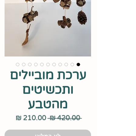
ערכת מוביילים
ותכשיטים
מהטבע
מחיר
מחיר
 ‏420.00 ‏₪ 
רגיל
מבצע