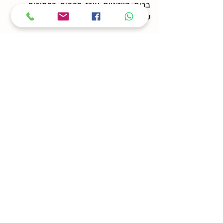
בבית: קייטניות, אורז, פקקים, כפתורים, 
שאריות קרטון, פונפונים, חוטים ועוד.
קישור למדריכי פיסול
תמשיכו לשוטט פה בבלוג,
יש עוד מלא רעיונות לחיבור עם הטבע דרך 
יצירה =)
באהבה,
שני טובול
סדנאות יצירה מחומרי טבע | לקבוצות, 
מוסדות, אירועים ומועצות
📞 050-8335796
📧 
fromthenatureart@gmail.com
🌿 
לאתר שלי לחצו כאן