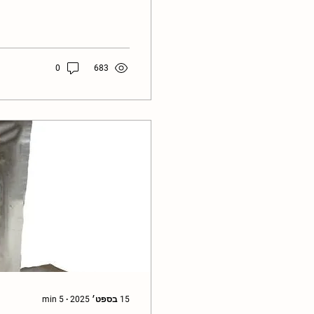
להכנת סביבון טבעי , לכבוד
מצורפת תמונה להמחשה, כדי
ולהתחבר לחומרים, למרקמים
אותך, וגם את הילדות, הילדי
ללקט, לגעת ולהפוך אוצרות
0
683
בואו ניצור...
15 בספט׳ 2025
∙
5
min