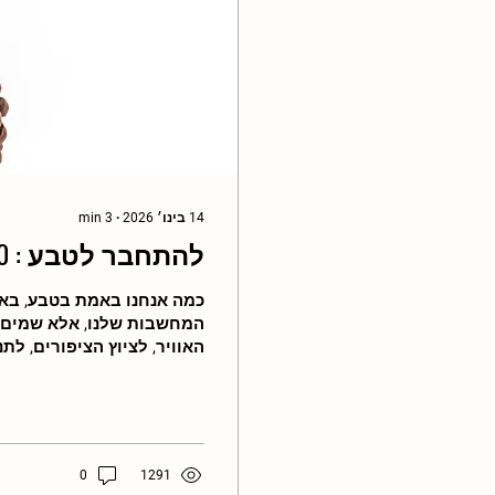
14 בינו׳ 2026
∙
3
min
להתחבר לטבע : 50 ציטוטים על חיבור לטבע
כמה אנחנו באמת בטבע, בא
המחשבות שלנו, אלא שמים 
האוויר, לציוץ הציפורים, לת
בלי משימה ובלי מטרה. פשו
הרבה יותר גדול ממני ממך. 
ממשהו עצום שרוב הזמן אנח
פה לכבוד חג הטבע, חג העצי
הזה חשוב לנו. והזמנה ואפי
0
1291
אפילו גם פחות אם...