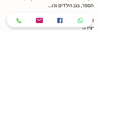
הספר, בגן הילדים וכו...
לכבוד חנוכה יש לנו מגוון סדנאות ועמדות 
יצירה
דברו איתי - שני 050-8335796
מהטבע סדנאות יצירה